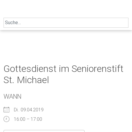
Skip
to
content
Search
for:
Gottesdienst im Seniorenstift
St. Michael
WANN
Di.. 09.04.2019
16:00 – 17:00