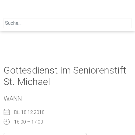
Skip
to
content
Search
for:
Gottesdienst im Seniorenstift
St. Michael
WANN
Di.. 18.12.2018
16:00 – 17:00