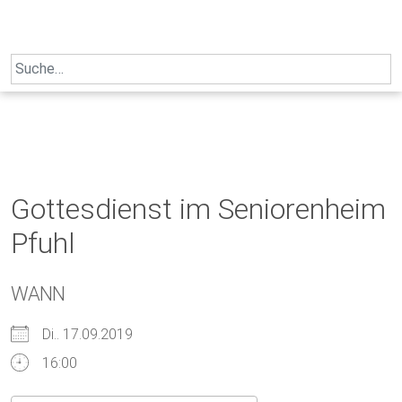
Skip
to
content
Search
for:
Gottesdienst im Seniorenheim
Pfuhl
WANN
Di.. 17.09.2019
16:00