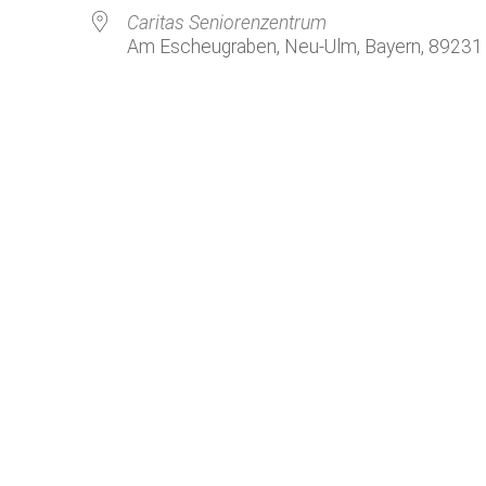
Kirchenkaffee
Bistum
Caritas Seniorenzentrum
Am Escheugraben, Neu-Ulm, Bayern, 89231
Kolpingsfamilie Neu-Ulm
Kolpingsfamilie Pfuhl
Liturgische Dienste
le Kalender
iCalendar
Besuchsdienste
Pfarrgemeindedienst
Ökumene
KEB: Faszien-Gymnastik
Partnerschaft Ghana