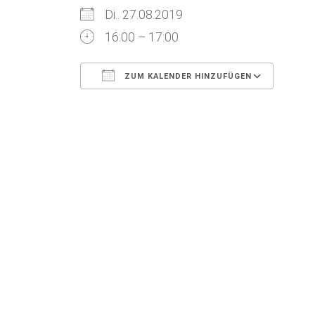
Di.. 27.08.2019
16:00 – 17:00
ZUM KALENDER HINZUFÜGEN
ICS herunterladen
Goog