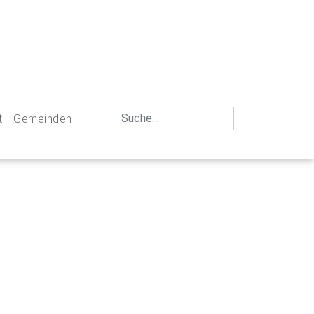
Search
t
Gemeinden
for:
iengemeinschaft Neu-Ulm
St. Johann Baptist Neu-Ulm
tliche Mitarbeiter
St. Albert Offenhausen
emeinderäte
Hl. Kreuz Pfuhl
lrat
St. Mammas Finningen / Reutti
nverwaltungen
St. Konrad Burlafingen
adbereich für Ehrenamtliche
auch und Gewalt