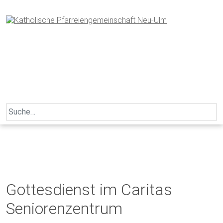
Skip
to
content
Search
for:
Gottesdienst im Caritas
Seniorenzentrum