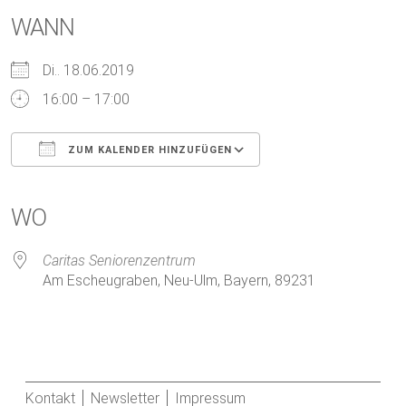
WANN
Di.. 18.06.2019
16:00 – 17:00
ZUM KALENDER HINZUFÜGEN
ICS herunterladen
Google Kalender
iCalendar
Office 365
Outlook Live
WO
Caritas Seniorenzentrum
Am Escheugraben, Neu-Ulm, Bayern, 89231
Kontakt
Newsletter
Impressum