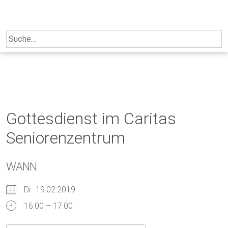
Skip
to
content
Search
for:
Gottesdienst im Caritas
Seniorenzentrum
WANN
Di.. 19.02.2019
16:00 – 17:00