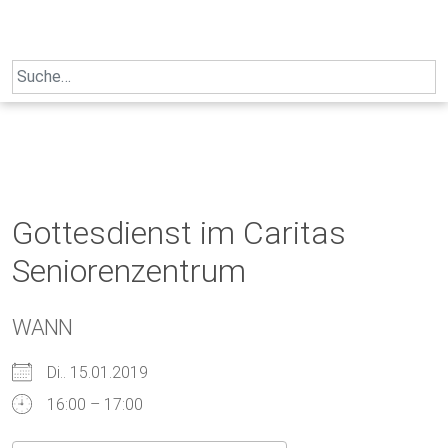
Skip
to
content
Search
for:
Gottesdienst im Caritas
Seniorenzentrum
WANN
Di.. 15.01.2019
16:00 – 17:00