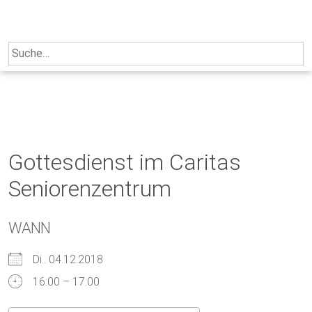
Skip
to
content
Search
for:
Gottesdienst im Caritas
Seniorenzentrum
WANN
Di.. 04.12.2018
16:00 – 17:00