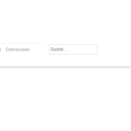
Search
t
Gemeinden
for:
iengemeinschaft Neu-Ulm
St. Johann Baptist Neu-Ulm
tliche Mitarbeiter
St. Albert Offenhausen
emeinderäte
Hl. Kreuz Pfuhl
lrat
St. Mammas Finningen / Reutti
nverwaltungen
St. Konrad Burlafingen
adbereich für Ehrenamtliche
auch und Gewalt