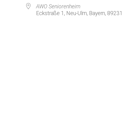
Kirchenkaffee
Bistum
AWO Seniorenheim
Eckstraße 1, Neu-Ulm, Bayern, 89231
Kolpingsfamilie Neu-Ulm
Kolpingsfamilie Pfuhl
Liturgische Dienste
le Kalender
iCalendar
Besuchsdienste
Pfarrgemeindedienst
Ökumene
KEB: Faszien-Gymnastik
Partnerschaft Ghana