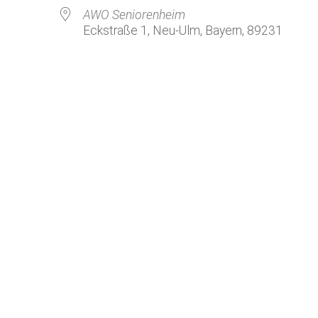
Kirchenkaffee
Bistum
AWO Seniorenheim
Eckstraße 1, Neu-Ulm, Bayern, 89231
Kolpingsfamilie Neu-Ulm
Kolpingsfamilie Pfuhl
Liturgische Dienste
le Kalender
iCalendar
Besuchsdienste
Pfarrgemeindedienst
Ökumene
KEB: Faszien-Gymnastik
Partnerschaft Ghana