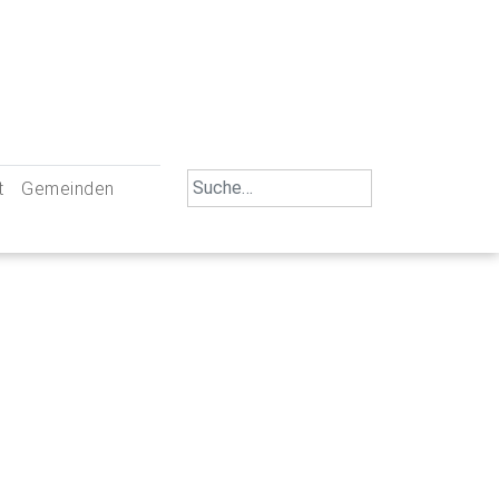
Search
t
Gemeinden
for:
iengemeinschaft Neu-Ulm
St. Johann Baptist Neu-Ulm
tliche Mitarbeiter
St. Albert Offenhausen
emeinderäte
Hl. Kreuz Pfuhl
lrat
St. Mammas Finningen / Reutti
nverwaltungen
St. Konrad Burlafingen
adbereich für Ehrenamtliche
auch und Gewalt