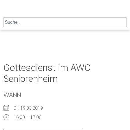
Skip
to
content
Search
for:
Gottesdienst im AWO
Seniorenheim
WANN
Di.. 19.03.2019
16:00 – 17:00