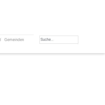
Search
t
Gemeinden
for:
iengemeinschaft Neu-Ulm
St. Johann Baptist Neu-Ulm
tliche Mitarbeiter
St. Albert Offenhausen
emeinderäte
Hl. Kreuz Pfuhl
lrat
St. Mammas Finningen / Reutti
nverwaltungen
St. Konrad Burlafingen
adbereich für Ehrenamtliche
auch und Gewalt