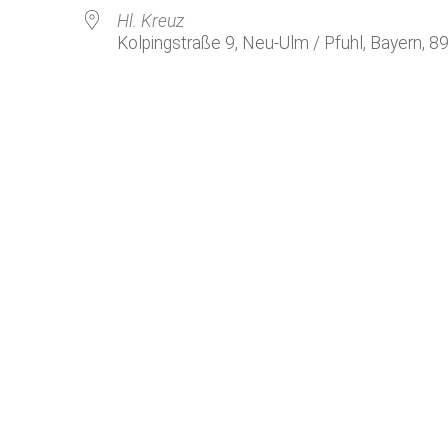
Kirchenkaffee
Bistum
Hl. Kreuz
Kolpingstraße 9, Neu-Ulm / Pfuhl, Bayern, 8
Kolpingsfamilie Neu-Ulm
Kolpingsfamilie Pfuhl
Liturgische Dienste
le Kalender
iCalendar
Besuchsdienste
Pfarrgemeindedienst
Ökumene
KEB: Faszien-Gymnastik
Partnerschaft Ghana