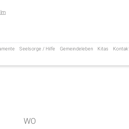
amente
Seelsorge / Hilfe
Gemeindeleben
Kitas
Kontak
e
Seelsorgegespräch
Kinder & Familien
Pfarre
kommunion
Krankenkommunion
Jugend
Hauptam
 Weg zu uns
ung
Abschied & Trauer
Ministranten
Pfarrg
sformen
Kircheneintritt
Schwangere
Pastora
hte
Kirchenaustritt
Senioren
Kirche
kensalbung
Kirchenmusik
Downlo
WO
GeistReich
Missbr