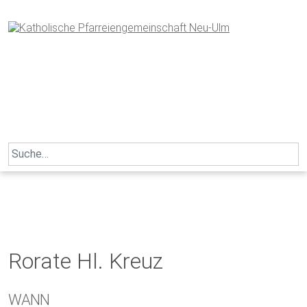
Skip
to
content
Search
for:
Rorate Hl. Kreuz
WANN