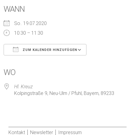
WANN
So.. 19.07.2020
10:30 – 11:30
ZUM KALENDER HINZUFÜGEN
ICS herunterladen
Google Kalender
iCalendar
Office 365
Outlook Live
WO
Hl. Kreuz
Kolpingstraße 9, Neu-Ulm / Pfuhl, Bayern, 89233
Kontakt
Newsletter
Impressum