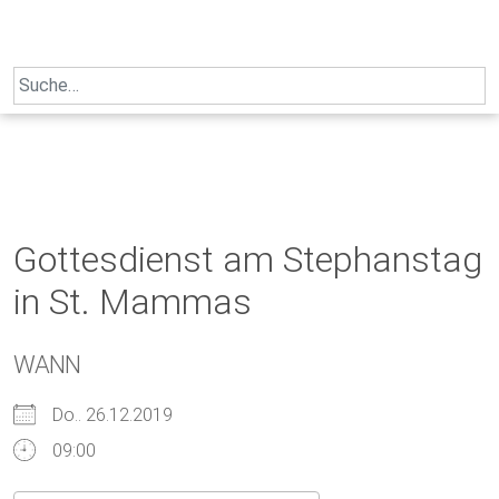
Skip
to
content
Search
for:
Gottesdienst am Stephanstag
in St. Mammas
WANN
Do.. 26.12.2019
09:00