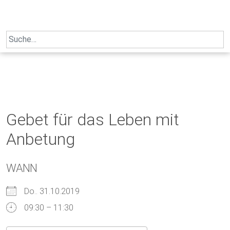
Skip
to
content
Search
for:
Gebet für das Leben mit
Anbetung
WANN
Do.. 31.10.2019
09:30 – 11:30