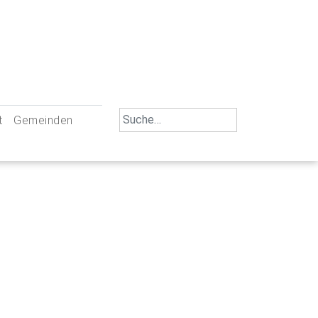
Search
t
Gemeinden
for:
iengemeinschaft Neu-Ulm
St. Johann Baptist Neu-Ulm
tliche Mitarbeiter
St. Albert Offenhausen
emeinderäte
Hl. Kreuz Pfuhl
lrat
St. Mammas Finningen / Reutti
nverwaltungen
St. Konrad Burlafingen
adbereich für Ehrenamtliche
auch und Gewalt