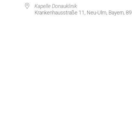
Kirchenkaffee
Bistum
Kapelle Donauklinik
Krankenhausstraße 11, Neu-Ulm, Bayern, 8
Kolpingsfamilie Neu-Ulm
Kolpingsfamilie Pfuhl
Liturgische Dienste
le Kalender
iCalendar
Besuchsdienste
Pfarrgemeindedienst
Ökumene
KEB: Faszien-Gymnastik
Partnerschaft Ghana