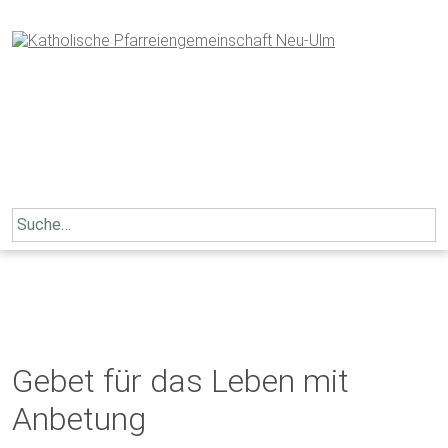
Skip
to
content
Search
for:
Gebet für das Leben mit
Anbetung