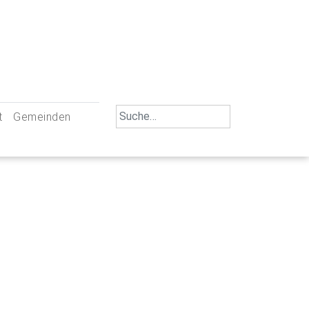
Search
t
Gemeinden
for:
iengemeinschaft Neu-Ulm
St. Johann Baptist Neu-Ulm
tliche Mitarbeiter
St. Albert Offenhausen
emeinderäte
Hl. Kreuz Pfuhl
lrat
St. Mammas Finningen / Reutti
nverwaltungen
St. Konrad Burlafingen
adbereich für Ehrenamtliche
auch und Gewalt