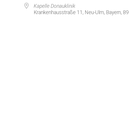
Kirchenkaffee
Bistum
Kapelle Donauklinik
Krankenhausstraße 11, Neu-Ulm, Bayern, 8
Kolpingsfamilie Neu-Ulm
Kolpingsfamilie Pfuhl
Liturgische Dienste
le Kalender
iCalendar
Besuchsdienste
Pfarrgemeindedienst
Ökumene
KEB: Faszien-Gymnastik
Partnerschaft Ghana