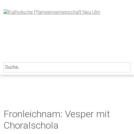
Skip
to
content
Search
for:
Fronleichnam: Vesper mit
Choralschola