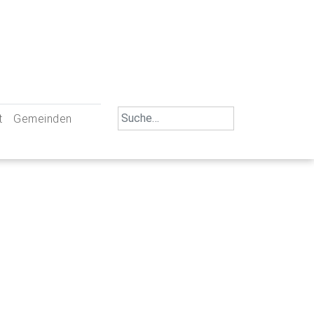
Search
t
Gemeinden
for:
iengemeinschaft Neu-Ulm
St. Johann Baptist Neu-Ulm
tliche Mitarbeiter
St. Albert Offenhausen
emeinderäte
Hl. Kreuz Pfuhl
lrat
St. Mammas Finningen / Reutti
nverwaltungen
St. Konrad Burlafingen
adbereich für Ehrenamtliche
auch und Gewalt