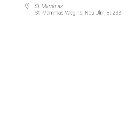
Kirchenkaffee
Bistum
St. Mammas
St.-Mammas-Weg 16, Neu-Ulm, 89233
Kolpingsfamilie Neu-Ulm
Kolpingsfamilie Pfuhl
Liturgische Dienste
le Kalender
iCalendar
Besuchsdienste
Pfarrgemeindedienst
Ökumene
KEB: Faszien-Gymnastik
Partnerschaft Ghana