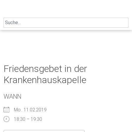
Skip
to
content
Search
for:
Friedensgebet in der
Krankenhauskapelle
WANN
Mo.. 11.02.2019
18:30 – 19:30