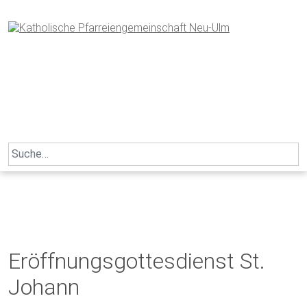
Skip
to
content
Search
for:
Eröffnungsgottesdienst St.
Johann