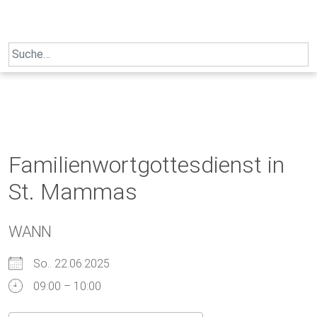
Skip
to
content
Search
for:
Familienwortgottesdienst in
St. Mammas
WANN
So.. 22.06.2025
09:00 – 10:00