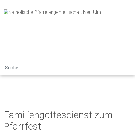
Skip
to
content
Search
for:
Familiengottesdienst zum
Pfarrfest