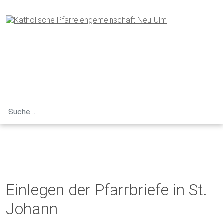
Skip
to
content
Search
for:
Einlegen der Pfarrbriefe in St.
Johann