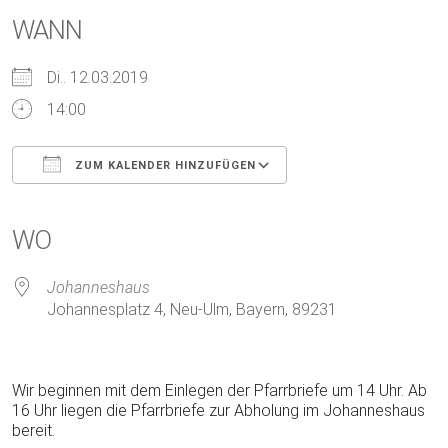
WANN
Di.. 12.03.2019
14:00
ZUM KALENDER HINZUFÜGEN
ICS herunterladen
Google Kalender
iCalendar
Office 365
Outlook Live
WO
Johanneshaus
Johannesplatz 4, Neu-Ulm, Bayern, 89231
Wir beginnen mit dem Einlegen der Pfarrbriefe um 14 Uhr. Ab
16 Uhr liegen die Pfarrbriefe zur Abholung im Johanneshaus
bereit.