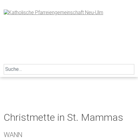
Skip
to
content
Search
for:
Christmette in St. Mammas
WANN