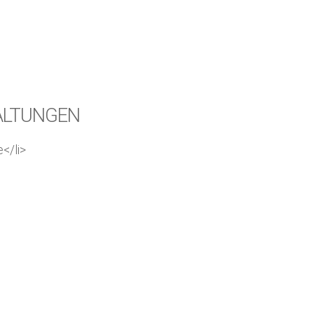
Kirchenkaffee
Bistum
Kolpingsfamilie Neu-Ulm
Kolpingsfamilie Pfuhl
Liturgische Dienste
Besuchsdienste
ALTUNGEN
Pfarrgemeindedienst
</li>
Ökumene
KEB: Faszien-Gymnastik
Partnerschaft Ghana