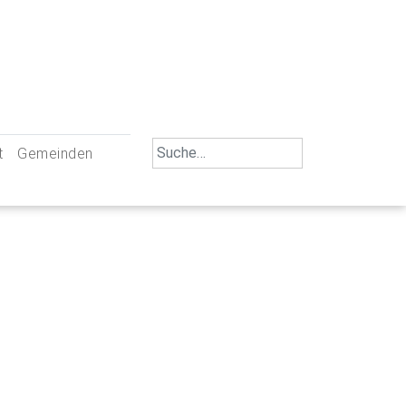
Search
t
Gemeinden
for:
iengemeinschaft Neu-Ulm
St. Johann Baptist Neu-Ulm
tliche Mitarbeiter
St. Albert Offenhausen
emeinderäte
Hl. Kreuz Pfuhl
lrat
St. Mammas Finningen / Reutti
nverwaltungen
St. Konrad Burlafingen
adbereich für Ehrenamtliche
auch und Gewalt