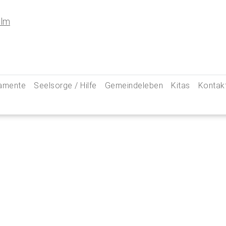
amente
Seelsorge / Hilfe
Gemeindeleben
Kitas
Kontak
e
Seelsorgegespräch
Kinder & Familien
Pfarre
kommunion
Krankenkommunion
Jugend
Hauptam
 Weg zu uns
ung
Abschied & Trauer
Ministranten
Pfarrg
sformen
Kircheneintritt
Schwangere
Pastora
hte
Kirchenaustritt
Senioren
Kirche
kensalbung
Kirchenmusik
Downlo
GeistReich
Missbr