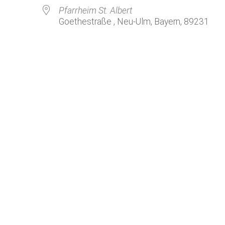
Kirchenkaffee
Bistum
Pfarrheim St. Albert
Goethestraße , Neu-Ulm, Bayern, 89231
Kolpingsfamilie Neu-Ulm
Kolpingsfamilie Pfuhl
Liturgische Dienste
le Kalender
iCalendar
Besuchsdienste
Pfarrgemeindedienst
Ökumene
KEB: Faszien-Gymnastik
Partnerschaft Ghana