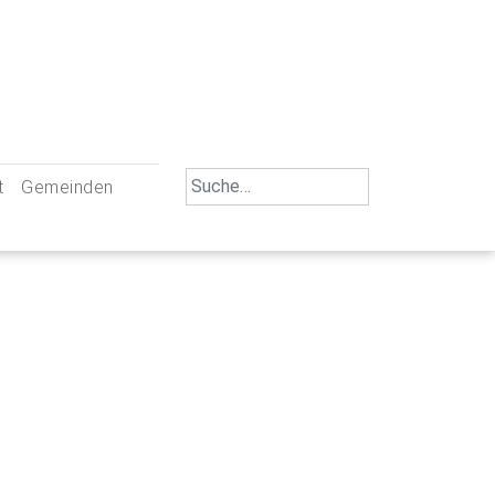
Search
t
Gemeinden
for:
iengemeinschaft Neu-Ulm
St. Johann Baptist Neu-Ulm
tliche Mitarbeiter
St. Albert Offenhausen
emeinderäte
Hl. Kreuz Pfuhl
lrat
St. Mammas Finningen / Reutti
nverwaltungen
St. Konrad Burlafingen
adbereich für Ehrenamtliche
auch und Gewalt