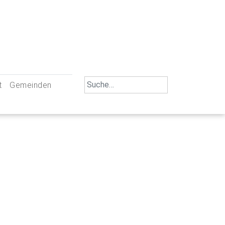
Search
t
Gemeinden
for:
iengemeinschaft Neu-Ulm
St. Johann Baptist Neu-Ulm
tliche Mitarbeiter
St. Albert Offenhausen
emeinderäte
Hl. Kreuz Pfuhl
lrat
St. Mammas Finningen / Reutti
nverwaltungen
St. Konrad Burlafingen
adbereich für Ehrenamtliche
auch und Gewalt