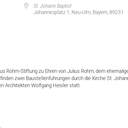
Kirchenkaffee
Bistum
St. Johann Baptist
Johannesplatz 1, Neu-Ulm, Bayern, 89231
Kolpingsfamilie Neu-Ulm
Kolpingsfamilie Pfuhl
Liturgische Dienste
le Kalender
iCalendar
Besuchsdienste
Pfarrgemeindedienst
Ökumene
ulius Rohm-Stiftung zu Ehren von Julius Rohm, dem ehemalig
KEB: Faszien-Gymnastik
inden zwei Baustellenführungen durch die Kirche St. Johan
Partnerschaft Ghana
en Architekten Wolfgang Heisler statt.