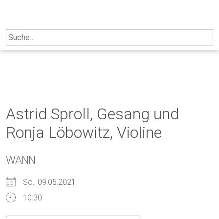
Skip
to
content
Search
for:
Astrid Sproll, Gesang und
Ronja Löbowitz, Violine
WANN
So.. 09.05.2021
10:30