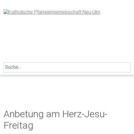
Skip
to
content
Search
for:
Anbetung am Herz-Jesu-
Freitag