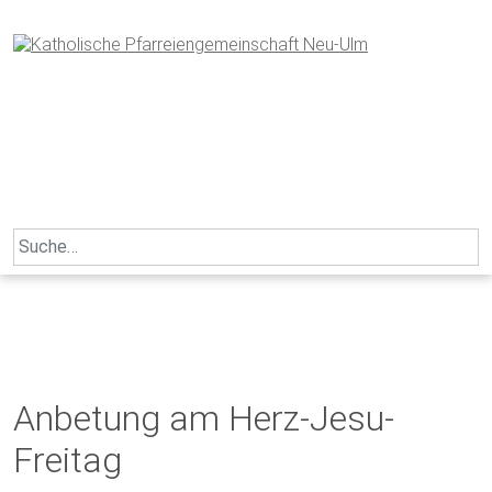
Skip
to
content
Search
for:
Anbetung am Herz-Jesu-
Freitag