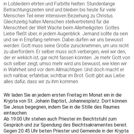
in Lobliedern ehrten und Fürbitte hielten. Stundenlange
Betrachtungszeiten sind und bleiben bis heute für viele
Menschen Teil einer intensiven Beziehung zu Christus.
Gleichzeitig halten Menschen stellvertretend für die
Menschheit der Welt Wache beim Allerheiligsten. Gottes
Liebe fließt über, in jedem Augenblick. Jemand sollte da sein
und sie in Empfang nehmen. Dabei dürfen wir uns bewusst
werden: Gott muss seine Größe zurücknehmen, um uns nicht
zu überfordern. Er selber muss sich verbergen, weil wir den,
der er wirklich ist, gar nicht fassen könnten. Je mehr Gott von
sich selber zeigt, umso mehr wird uns bewusst, wie klein wir
in Wahrheit sind vor dem Allmächtigen. Und doch macht er
sich nahbar, erfahrbar, sichtbar im Brot. Gott gibt aus Liebe
alles dafür, dass wir zu ihm kommen.
Wir laden Sie an jedem ersten Freitag im Monat ein in die
Krypta von St. Johann Baptist, Johannesplatz. Dort können
Sie Jesus begegnen, indem Sie in die Stille des Raumes
eintauchen.
Ab 19.00 Uhr stehen auch Priester im Beichtstuhl zum
Gespräch und zur Spendung des Beichtsakramentes bereit.
Gegen 20.45 Uhr beten Priester und Gemeinde in der Krypta