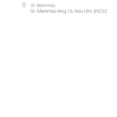
Kirchenkaffee
Bistum
St. Mammas
St.-Mammas-Weg 16, Neu-Ulm, 89233
Kolpingsfamilie Neu-Ulm
Kolpingsfamilie Pfuhl
Liturgische Dienste
le Kalender
iCalendar
Besuchsdienste
Pfarrgemeindedienst
Ökumene
KEB: Faszien-Gymnastik
Partnerschaft Ghana