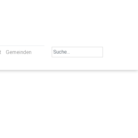
Search
t
Gemeinden
for:
iengemeinschaft Neu-Ulm
St. Johann Baptist Neu-Ulm
tliche Mitarbeiter
St. Albert Offenhausen
emeinderäte
Hl. Kreuz Pfuhl
lrat
St. Mammas Finningen / Reutti
nverwaltungen
St. Konrad Burlafingen
adbereich für Ehrenamtliche
auch und Gewalt