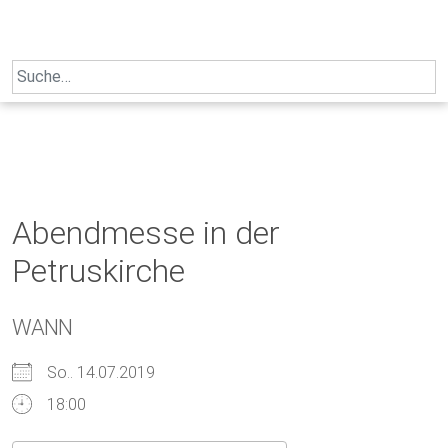
Skip
to
content
Search
for:
Abendmesse in der
Petruskirche
WANN
So.. 14.07.2019
18:00