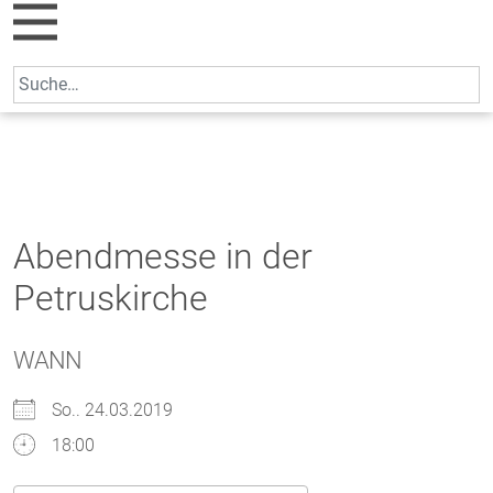
Skip
to
content
Search
for:
Abendmesse in der
Petruskirche
WANN
So.. 24.03.2019
18:00