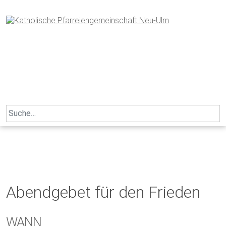
Skip
to
content
Search
for:
Abendgebet für den Frieden
WANN