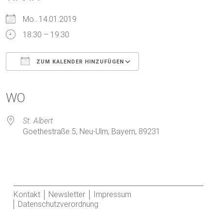
Mo.. 14.01.2019
18:30 – 19:30
ZUM KALENDER HINZUFÜGEN
ICS herunterladen
Google Kalender
iCalendar
Office 365
Outlook Live
WO
St. Albert
Goethestraße 5, Neu-Ulm, Bayern, 89231
Kontakt
Newsletter
Impressum
Datenschutzverordnung