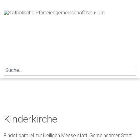
Skip
to
content
Search
for:
Kinderkirche
Findet parallel zur Heiligen Messe statt. Gemeinsamer Start