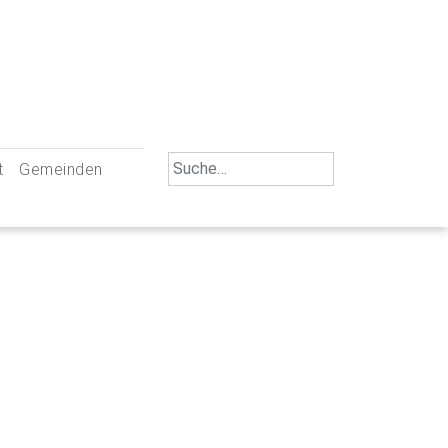
Search
t
Gemeinden
for:
iengemeinschaft Neu-Ulm
St. Johann Baptist Neu-Ulm
tliche Mitarbeiter
St. Albert Offenhausen
emeinderäte
Hl. Kreuz Pfuhl
lrat
St. Mammas Finningen / Reutti
nverwaltungen
St. Konrad Burlafingen
adbereich für Ehrenamtliche
auch und Gewalt