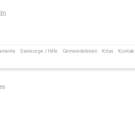
amente
Seelsorge / Hilfe
Gemeindeleben
Kitas
Kontak
e
Seelsorgegespräch
Kinder & Familien
Pfarre
kommunion
Krankenkommunion
Jugend
Hauptam
 Weg zu uns
ung
Abschied & Trauer
Ministranten
Pfarrg
sformen
Kircheneintritt
Schwangere
Pastora
hte
Kirchenaustritt
Senioren
Kirche
kensalbung
Kirchenmusik
Downlo
GeistReich
Missbr