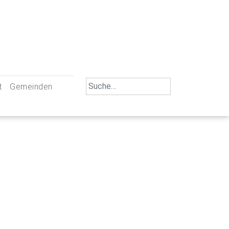
Search
t
Gemeinden
for:
iengemeinschaft Neu-Ulm
St. Johann Baptist Neu-Ulm
tliche Mitarbeiter
St. Albert Offenhausen
emeinderäte
Hl. Kreuz Pfuhl
lrat
St. Mammas Finningen / Reutti
nverwaltungen
St. Konrad Burlafingen
adbereich für Ehrenamtliche
auch und Gewalt