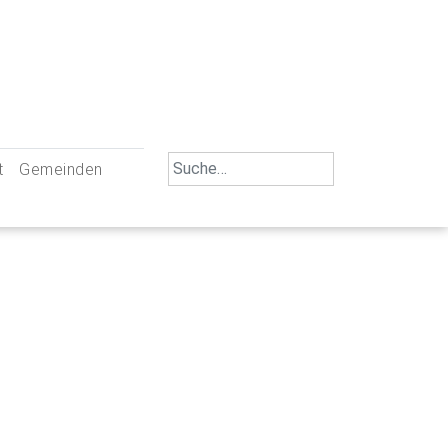
Search
t
Gemeinden
for:
iengemeinschaft Neu-Ulm
St. Johann Baptist Neu-Ulm
tliche Mitarbeiter
St. Albert Offenhausen
emeinderäte
Hl. Kreuz Pfuhl
lrat
St. Mammas Finningen / Reutti
nverwaltungen
St. Konrad Burlafingen
adbereich für Ehrenamtliche
auch und Gewalt