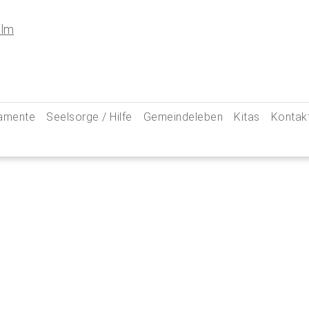
amente
Seelsorge / Hilfe
Gemeindeleben
Kitas
Kontak
e
Seelsorgegespräch
Kinder & Familien
Pfarre
kommunion
Krankenkommunion
Jugend
Hauptam
 Weg zu uns
ung
Abschied & Trauer
Ministranten
Pfarrg
sformen
Kircheneintritt
Schwangere
Pastora
hte
Kirchenaustritt
Senioren
Kirche
kensalbung
Kirchenmusik
Downlo
GeistReich
Missbr