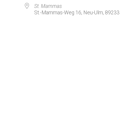
Kirchenkaffee
Bistum
St. Mammas
St.-Mammas-Weg 16, Neu-Ulm, 89233
Kolpingsfamilie Neu-Ulm
Kolpingsfamilie Pfuhl
Liturgische Dienste
le Kalender
iCalendar
Besuchsdienste
Pfarrgemeindedienst
Ökumene
KEB: Faszien-Gymnastik
Partnerschaft Ghana