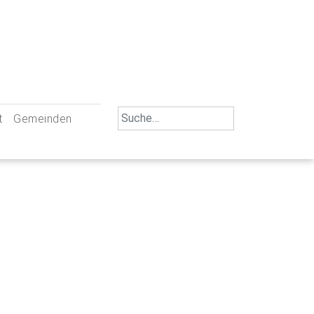
Search
t
Gemeinden
for:
iengemeinschaft Neu-Ulm
St. Johann Baptist Neu-Ulm
tliche Mitarbeiter
St. Albert Offenhausen
emeinderäte
Hl. Kreuz Pfuhl
lrat
St. Mammas Finningen / Reutti
nverwaltungen
St. Konrad Burlafingen
adbereich für Ehrenamtliche
auch und Gewalt