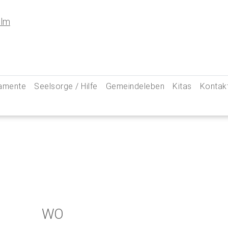
amente
Seelsorge / Hilfe
Gemeindeleben
Kitas
Kontak
e
Seelsorgegespräch
Kinder & Familien
Pfarre
kommunion
Krankenkommunion
Jugend
Hauptam
 Weg zu uns
ung
Abschied & Trauer
Ministranten
Pfarrg
sformen
Kircheneintritt
Schwangere
Pastora
hte
Kirchenaustritt
Senioren
Kirche
kensalbung
Kirchenmusik
Downlo
WO
GeistReich
Missbr