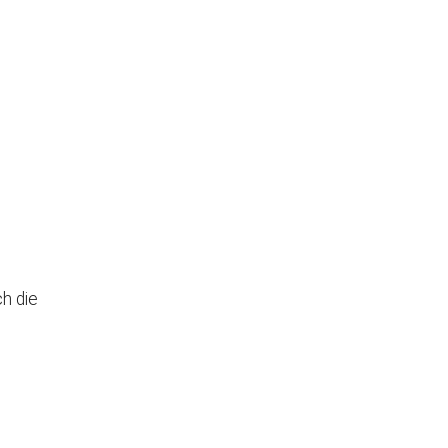
 Augsburg
Office 365
Outlook Live
h die