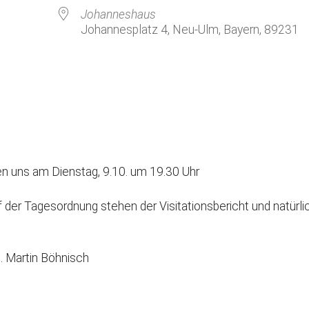
Kirchenkaffee
Bistum
Johanneshaus
Johannesplatz 4, Neu-Ulm, Bayern, 89231
Kolpingsfamilie Neu-Ulm
Kolpingsfamilie Pfuhl
Liturgische Dienste
le Kalender
iCalendar
Besuchsdienste
Pfarrgemeindedienst
Ökumene
fen uns am Dienstag, 9.10. um 19.30 Uhr
KEB: Faszien-Gymnastik
Partnerschaft Ghana
der Tagesordnung stehen der Visitationsbericht und natürlic
. Martin Böhnisch