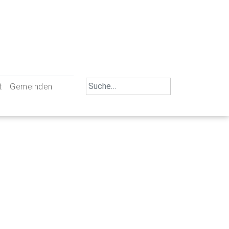
Search
t
Gemeinden
for:
iengemeinschaft Neu-Ulm
St. Johann Baptist Neu-Ulm
tliche Mitarbeiter
St. Albert Offenhausen
emeinderäte
Hl. Kreuz Pfuhl
lrat
St. Mammas Finningen / Reutti
nverwaltungen
St. Konrad Burlafingen
adbereich für Ehrenamtliche
auch und Gewalt