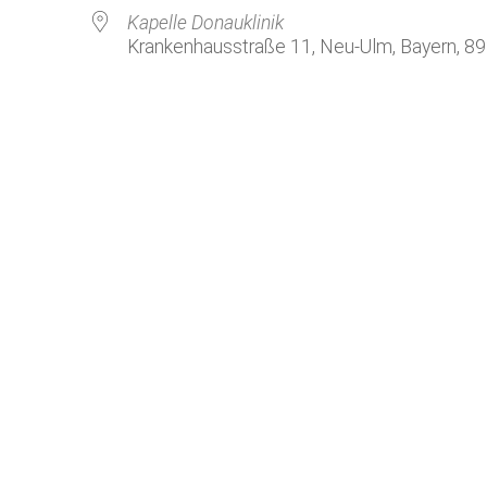
Kirchenkaffee
Bistum
Kapelle Donauklinik
Krankenhausstraße 11, Neu-Ulm, Bayern, 8
Kolpingsfamilie Neu-Ulm
Kolpingsfamilie Pfuhl
Liturgische Dienste
le Kalender
iCalendar
Besuchsdienste
Pfarrgemeindedienst
Ökumene
KEB: Faszien-Gymnastik
Partnerschaft Ghana