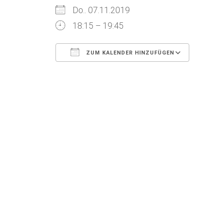
Do.. 07.11.2019
18:15 – 19:45
ZUM KALENDER HINZUFÜGEN
ICS herunterladen
Goog