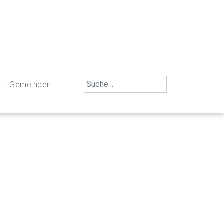
Search
t
Gemeinden
for:
iengemeinschaft Neu-Ulm
St. Johann Baptist Neu-Ulm
tliche Mitarbeiter
St. Albert Offenhausen
emeinderäte
Hl. Kreuz Pfuhl
lrat
St. Mammas Finningen / Reutti
nverwaltungen
St. Konrad Burlafingen
adbereich für Ehrenamtliche
auch und Gewalt