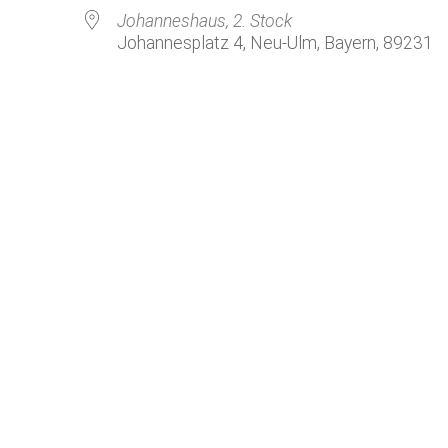
Kirchenkaffee
Bistum
Johanneshaus, 2. Stock
Johannesplatz 4, Neu-Ulm, Bayern, 89231
Kolpingsfamilie Neu-Ulm
Kolpingsfamilie Pfuhl
Liturgische Dienste
le Kalender
iCalendar
Besuchsdienste
Pfarrgemeindedienst
Ökumene
KEB: Faszien-Gymnastik
Partnerschaft Ghana