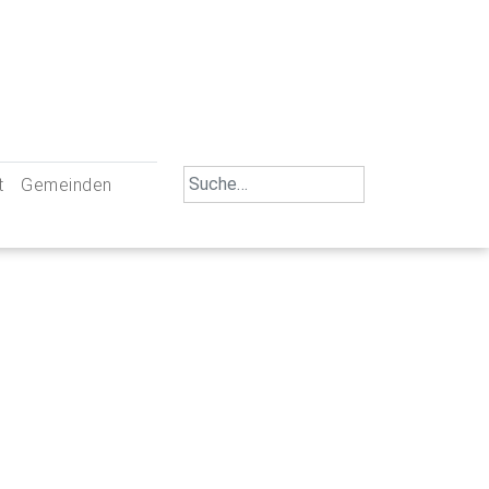
Search
t
Gemeinden
for:
iengemeinschaft Neu-Ulm
St. Johann Baptist Neu-Ulm
tliche Mitarbeiter
St. Albert Offenhausen
emeinderäte
Hl. Kreuz Pfuhl
lrat
St. Mammas Finningen / Reutti
nverwaltungen
St. Konrad Burlafingen
adbereich für Ehrenamtliche
auch und Gewalt