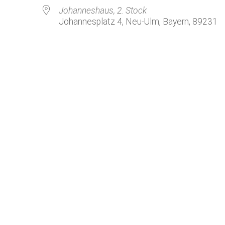
Kirchenkaffee
Bistum
Johanneshaus, 2. Stock
Johannesplatz 4, Neu-Ulm, Bayern, 89231
Kolpingsfamilie Neu-Ulm
Kolpingsfamilie Pfuhl
Liturgische Dienste
Besuchsdienste
Pfarrgemeindedienst
Ökumene
KEB: Faszien-Gymnastik
Partnerschaft Ghana