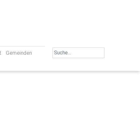
Search
t
Gemeinden
for:
iengemeinschaft Neu-Ulm
St. Johann Baptist Neu-Ulm
tliche Mitarbeiter
St. Albert Offenhausen
emeinderäte
Hl. Kreuz Pfuhl
lrat
St. Mammas Finningen / Reutti
nverwaltungen
St. Konrad Burlafingen
adbereich für Ehrenamtliche
auch und Gewalt