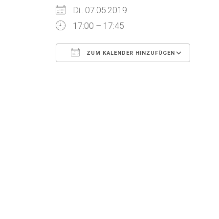
Di.. 07.05.2019
17:00 – 17:45
ZUM KALENDER HINZUFÜGEN
ICS herunterladen
Google Kalender
iCalendar
Office 365
Outlook Live