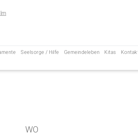
amente
Seelsorge / Hilfe
Gemeindeleben
Kitas
Kontak
e
Seelsorgegespräch
Kinder & Familien
Pfarre
kommunion
Krankenkommunion
Jugend
Hauptam
 Weg zu uns
ung
Abschied & Trauer
Ministranten
Pfarrg
sformen
Kircheneintritt
Schwangere
Pastora
hte
Kirchenaustritt
Senioren
Kirche
kensalbung
Kirchenmusik
Downlo
WO
GeistReich
Missbr