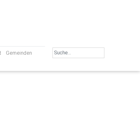
Search
t
Gemeinden
for:
iengemeinschaft Neu-Ulm
St. Johann Baptist Neu-Ulm
tliche Mitarbeiter
St. Albert Offenhausen
emeinderäte
Hl. Kreuz Pfuhl
lrat
St. Mammas Finningen / Reutti
nverwaltungen
St. Konrad Burlafingen
adbereich für Ehrenamtliche
auch und Gewalt