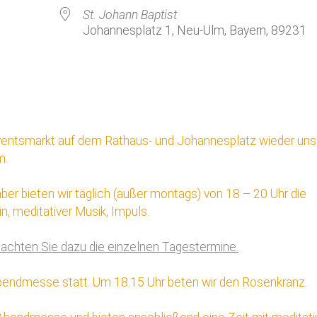
Kirchenkaffee
Bistum
St. Johann Baptist
Johannesplatz 1, Neu-Ulm, Bayern, 89231
Kolpingsfamilie Neu-Ulm
Kolpingsfamilie Pfuhl
Liturgische Dienste
le Kalender
iCalendar
Besuchsdienste
Pfarrgemeindedienst
Adventsmarkt auf dem Rathaus- und Johannesplatz wieder un
Ökumene
m.
KEB: Faszien-Gymnastik
er bieten wir täglich (außer montags) von 18 – 20 Uhr die
Partnerschaft Ghana
n, meditativer Musik, Impuls.
beachten Sie dazu die einzelnen Tagestermine.
bendmesse statt. Um 18.15 Uhr beten wir den Rosenkranz.