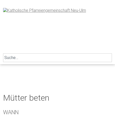
Skip
to
content
Search
for:
Mütter beten
WANN