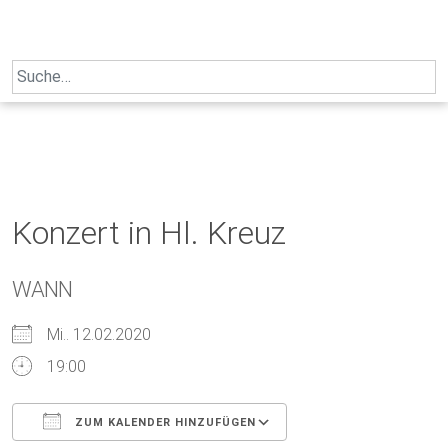
Skip
to
content
Search
for:
Konzert in Hl. Kreuz
WANN
Mi.. 12.02.2020
19:00
ZUM KALENDER HINZUFÜGEN