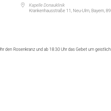
Kirchenkaffee
Bistum
Kapelle Donauklinik
Krankenhausstraße 11, Neu-Ulm, Bayern, 8
Kolpingsfamilie Neu-Ulm
Kolpingsfamilie Pfuhl
Liturgische Dienste
le Kalender
iCalendar
Besuchsdienste
Pfarrgemeindedienst
hr den Rosenkranz und ab 18.30 Uhr das Gebet um geistlic
Ökumene
KEB: Faszien-Gymnastik
Partnerschaft Ghana