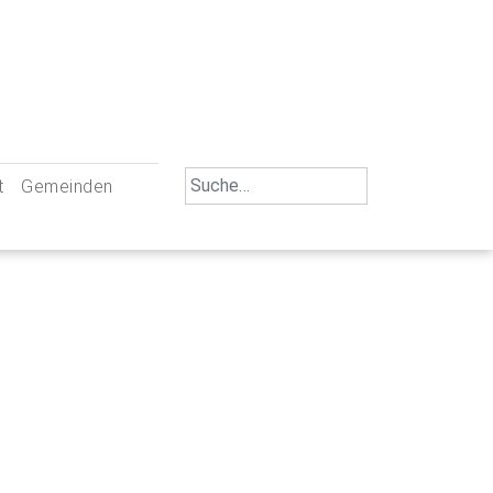
Search
t
Gemeinden
for:
iengemeinschaft Neu-Ulm
St. Johann Baptist Neu-Ulm
tliche Mitarbeiter
St. Albert Offenhausen
emeinderäte
Hl. Kreuz Pfuhl
lrat
St. Mammas Finningen / Reutti
nverwaltungen
St. Konrad Burlafingen
adbereich für Ehrenamtliche
auch und Gewalt